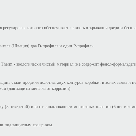
я регулировка которого обеспечивает легкость открывания двери и бесп
ителя (Швеция) два D-профиля и один Р-профиль.
herm - экологически чистый материал (не содержит фенол-формальдегид
щина стали профиля полотна, двух контуров коробки, в зонах замка и п
ем (для защиты металла от коррозии).
у (8 отверстий) или с использованием монтажных пластин (6 шт. в комп
или под защитным козырьком.