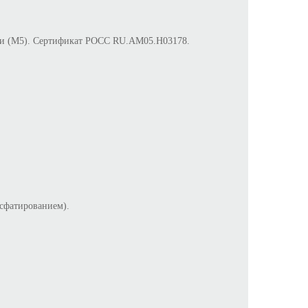
сти (М5). Сертификат POCC RU.AM05.H03178.
сфатированием).