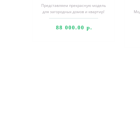
Представляем прекрасную модель
для загородных домов и квартир!
Мод
«Atlas Next»-надежная стальная
дверь ..
о
88 000.00 р.