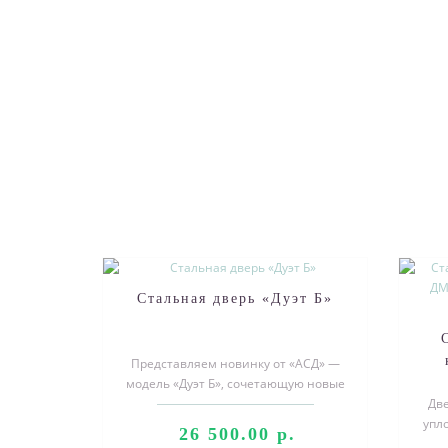
Стальная дверь «Дуэт Б»
Представляем новинку от «АСД» ―
модель «Дуэт Б», сочетающую новые
р
дизайнерские решения и наш
Две
многоле..
упл
26 500.00 р.
мм 