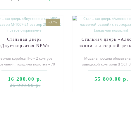
-37%
Стальная дверь
Стальная дверь «Аляс
«Двустворчатая NEW»
окном и лазерной резк
омер двери М-1067-21
терморазрывом (зака
ерная коробка П-6 – 2 контура
Модель прошла обязател
азмер 2050*1250 правое
позиция)
отнения, толщина полотна – 70
заводской контроль (ГОСТ 3
открывание
 Порошковое покрытие Медный
2003) по итогам которого в
анти..
двери при..
16 200.00 р.
55 800.00 р.
25 900.00 р.