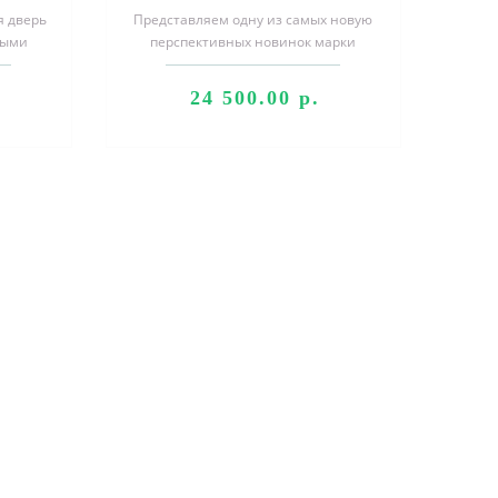
я дверь
Представляем одну из самых новую
ными
перспективных новинок марки
ости,
"Ателье стальных дверей". Входные
двери..
24 500.00 р.