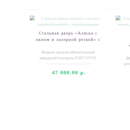
Стальная дверь «Аляска с
окном и лазерной резкой» с
терморазрывом
Модель прошла обязательный
н
заводской контроль (ГОСТ 31173-
Дв
р
2003) по итогам которого входной
упл
двери при..
мм
47 000.00 р.