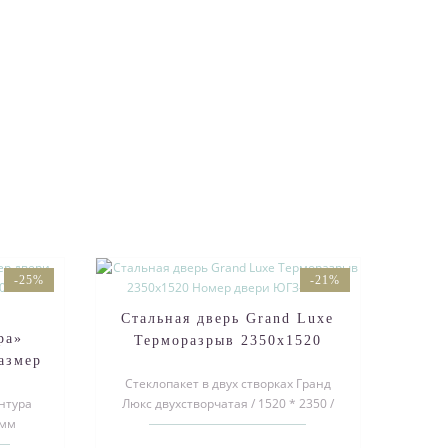
-25%
-21%
Стальная дверь Grand Luxe
ра»
Терморазрыв 2350х1520
азмер
Номер двери ЮГЗ-9-21
вое
Стеклопакет в двух створках Гранд
нтура
Люкс двухстворчатая / 1520 * 2350 /
 мм
Открывание левое / Стеклопакет..
 серый