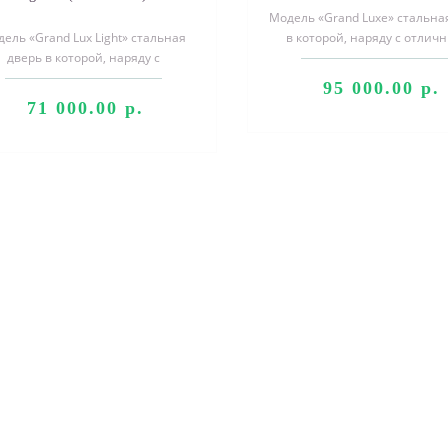
Модель «Grand Luxe» стальна
ель «Grand Lux Light» стальная
в которой, наряду с отлич
дверь в которой, наряду с
характеристиками безопасн
тличными характеристиками
объе..
95 000.00 р.
безопасности,..
71 000.00 р.