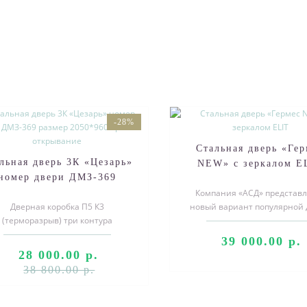
-28%
Стальная дверь «Гер
льная дверь 3К «Цезарь»
NEW» с зеркалом E
номер двери ДМЗ-369
азмер 2050*960 правое
Компания «АСД» представл
Дверная коробка П5 К3
новый вариант популярной 
открывание
(терморазрыв) три контура
«Гермес NEW» ― модель «Г
отнения, толщина полотна 110
NEW» со вс..
39 000.00 р.
мм Порошковое покры..
28 000.00 р.
38 800.00 р.