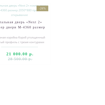
-26%
тальная дверь «Next 2»
ер двери М-4360 размер
2050*880 правое
рная коробка Короб утолщенный
открывание
тый профиль с тремя контурами
плотнения ,толщина дверного
полот..
21 000.00 р.
28 500.00 р.