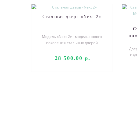
Стальная дверь «Next 2»
С
ном
Модель «Next-2» - модель нового
поколения стальных дверей
складской программы "АСД".
Две
Современный диз..
гну
28 500.00 р.
у