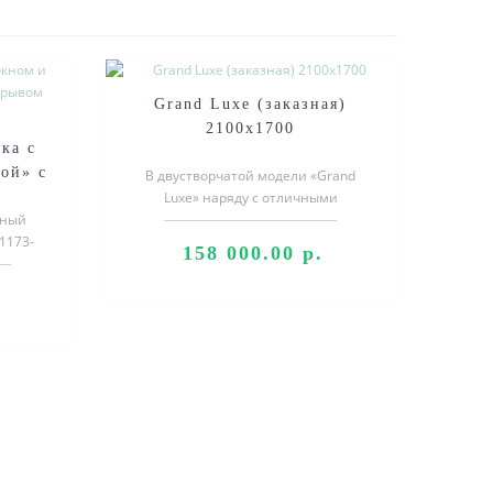
Grand Luxe (заказная)
2100х1700
ка с
ой» с
В двустворчатой модели «Grand
зная
Luxe» наряду с отличными
ьный
характеристиками безопасности,
1173-
объединены два..
158 000.00 р.
ходной