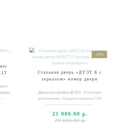
-29%
мес
Стальная дверь «ДУЭТ Б с
LIT
зеркалом» номер двери
яет»
М-6077-21 размер 2050*880
двери
Дверная коробка ДГ5К3 - 3 контура
правое открывание
ермес
уплотнения, толщина полотна 110
мм Порошковое покрытие «Муар
серы..
21 000.00 р.
29 600.00 р.