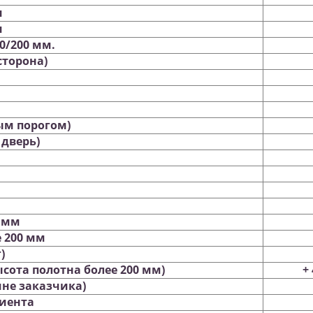
м
м
0/200 мм.
сторона)
ым порогом)
дверь)
 мм
 200 мм
)
сота полотна более 200 мм)
+
не заказчика)
лиента