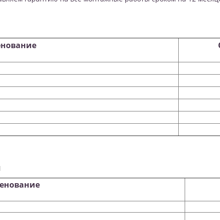
нование
ы
енование
Ст