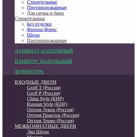
Строительные
Противопожарные
Для сауны и бани
Строительные
Без отделки
Финиш Флекс
Шпон
Противопожарные
ЛАМИНАТ НАПОЛЬНЫЙ
ПЛИНТУС НАПОЛЬНЫЙ
ФУРНИТУРА
ВХОДНЫЕ ДВЕРИ
Groff Т (Россия)
Groff Р (Россия)
China Style (КНР)
Russian Style (КНР)
Оптим Декор (Россия)
Оптим Практик (Россия)
Оптим Термо (Россия)
МЕЖКОМНАТНЫЕ ДВЕРИ
Эко Шпон