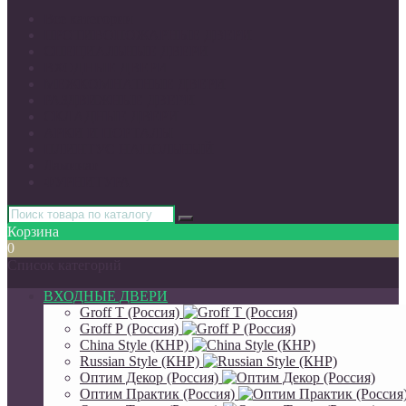
Все категории
ПРОТИВОПОЖАРНЫЕ ДВЕРИ
СПЕЦИАЛЬНЫЕ ДВЕРИ
ВХОДНЫЕ ДВЕРИ
МЕЖКОМНАТНЫЕ ДВЕРИ
РАЗДВИЖНЫЕ ДВЕРИ
СКЛАДНЫЕ ДВЕРИ
АРКИ И ПОРТАЛЫ
ПЛИНТУС НАПОЛЬНЫЙ
Ламинат
ФУРНИТУРА
Корзина
0
Список категорий
ВХОДНЫЕ ДВЕРИ
Groff Т (Россия)
Groff Р (Россия)
China Style (КНР)
Russian Style (КНР)
Оптим Декор (Россия)
Оптим Практик (Россия)