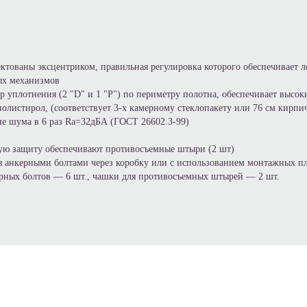
ктованы эксцентриком, правильная регулировка которого обеспечивает л
ых механизмов
р уплотнения (2 "D" и 1 "P") по периметру полотна, обеспечивает высо
олистирол, (соответствует 3-х камерному стеклопакету или 76 см кирпи
ие шума в 6 раз Ra=32дБА (ГОСТ 26602.3-99)
ю защиту обеспечивают противосъемные штыри (2 шт)
я анкерными болтами через коробку или с использованием монтажных п
рных болтов — 6 шт., чашки для противосъемных штырей — 2 шт.