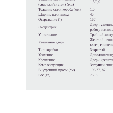
1,5/0,0
(снаружи/внутри) (мм)
Толщина стали короба (мм)
1,5
Ширина наличника
45
Открывание (˚)
180˚
Двери укомпле
Эксцентрик
работу замков
Уплотнение
Тройной конту
Жесткий пеноп
Утепление двери
класс, снижен
Тип коробки
Закрытый
Усиление
Дополнительну
Крепление
Двери крепятс
Комплектующие
Заглушки анке
Внутренний проем (см)
196/77, 87
Вес (кг)
73.55