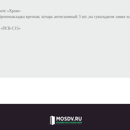
вете «Хром»
оненакладка врезная; штырь антисъемный 3 шт.;на сувальдном замке н
 «ПСБ-С15»